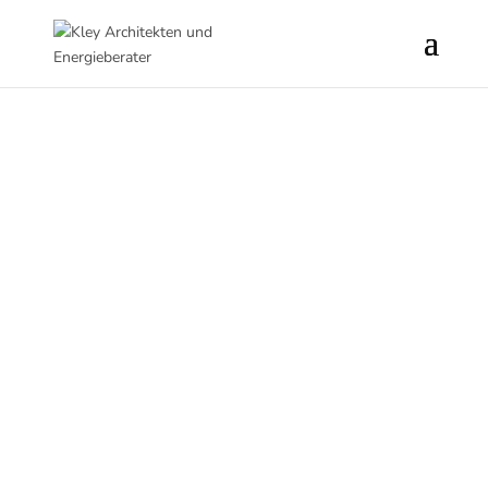
KAP S
Geplante Fertigstellung 2027
Stuttgart - Zuffenhausen
Zum Projekt
Brotfabrik wird Kletterhalle
Zum Projekt
Büro statt Knäckebrot
Zum Projekt